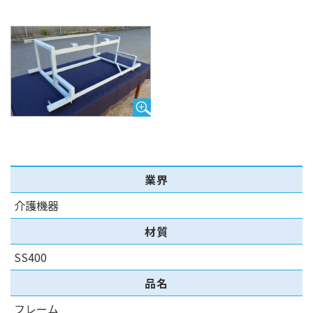
業界
介護機器
材質
SS400
品名
フレーム