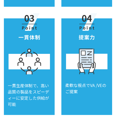
柔軟な視点でVA /VEの
一貫生産体制で、高い
ご提案
品質の製品をスピーデ
ィーに安定した供給が
可能