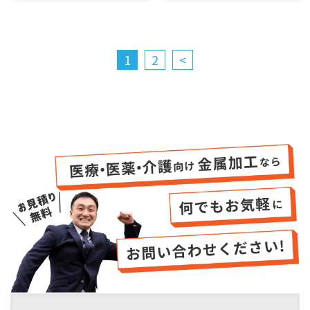
1
2
<